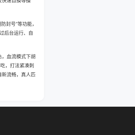
及快速自摸等操
测防封号”等功能，
通过后台运行、自
色，血流模式下胡
可吃，打法紧凑刺
清新流畅，真人匹