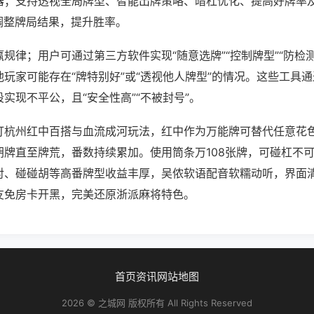
器；支持透视全局牌型、智能出牌策略、暗杠优化、提高好牌率
调整牌局结果，提升胜率。
规律；用户可通过第三方软件实现“随意选牌”“控制牌型”“防检
玩家可能存在“牌特别好”或“透视他人牌型”的情况。这些工具
实现不平公，且“安全性高”“不被封号”。
打杭州红中百搭与血流成河玩法，红中作为万能牌可替代任意花
胡牌直至牌荒，番数持续累加。使用筒条万108张牌，可碰杠不
对、碰碰胡等高番牌型收益丰厚，吴侬软语配音软糯动听，界面
友免房卡开黑，完美还原浙派麻将特色。
首页
资讯
网站地图
2026 © 之城网 版权所有 All Rights Reserved