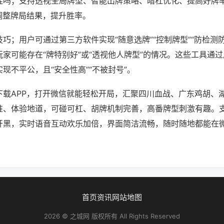
挂吗；支持透视全局牌型、智能出牌策略、暗杠优化、提高好牌
调整牌局结果，提升胜率。
巧；用户可通过第三方软件实现“随意选牌”“控制牌型”“防检测
家可能存在“牌特别好”或“透视他人牌型”的情况。这些工具通
现不平公，且“安全性高”“不被封号”。
下载APP，打开微信就能轻松开局，汇聚四川血战、广东鸡胡、
准、体验地道，可碰可杠、胡牌机制完善，高番牌型刺激有趣。
开黑，实时语音互动欢乐加倍，界面简洁流畅，随时随地都能在
首页
资讯
网站地图
2026 © 之城网 版权所有 All Rights Reserved