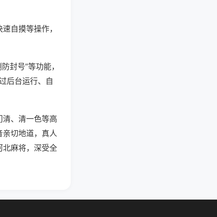
快速自摸等操作，
测防封号”等功能，
通过后台运行、自
门清、清一色等高
音亲切地道，真人
河北麻将，深受全