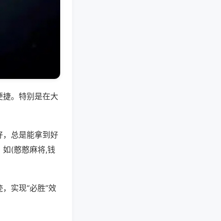
便捷。特别是在大
好，总是能拿到好
如(憨憨麻将,钱
，实现“必胜”效
。