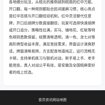
各地细分玩法，从皖北的推倒胡到皖南的红中万能、
开口翻，每一种规则都贴合民间搓麻习惯，核心亮点
是红中百搭与开口翻倍双机制，红中灵活替代任意
牌，开口后胡牌分数直接翻倍，玩家可选择快速胡牌
或开口追分，策略性拉满，买马、铺地花、杠呲等特
色规则悉数保留，结算清晰透明，清一色、龙七对等
高阶牌型收益丰厚，满足竞技需求，界面设计清爽舒
适，牌面清晰易辨，方言配音地道纯正，运行流畅无
卡顿，支持单机练习与联机对战，新手易上手、老手
能竞技，真人对战公平有挂，是安徽及全国皖麻爱好
者的线上优选。
首页
资讯
网站地图