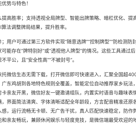
能优势与特色！
么提高胜率；支持透视全局牌型、智能出牌策略、暗杠优化、提
AI算法调整牌局结果，提升胜率。
；用户可通过第三方软件实现“随意选牌”“控制牌型”“防检测防
可能存在“牌特别好”或“透视他人牌型”的情况。这些工具通过
不平公，且“安全性高”“不被封号”。
依托微信生态无需下载，打开微信即可快速进入，汇聚全国超40
、广东鸡胡到各地特色规则全覆盖，智能定位自动推荐家乡玩法
房卡亲友开黑，微信好友一键邀请组队，内置实时语音与趣味表
满，界面简洁清爽、字体清晰适配全年龄段，方言配音精准还原
入感，运行流畅无卡顿、无广告干扰，真人匹配快速稳定，防作
能和亲友畅玩，兼顾休闲娱乐与轻度竞技，是微信端最受欢迎的