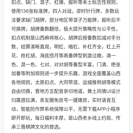
扣点、缺门、混子、杠爆、报听等本土标志性规则，
使用136张标准牌，四人对战，逆时针行牌，多数玩
法要求缺门胡牌，部分地区带混子万能牌，报听后不
可换牌，胡牌番数翻倍，极大提升策略性与公平性，
扣点机制是山西麻将核心，胡牌后按番数扣减对手分
数，结算清晰直观，明杠、暗杠、补杠齐全，杠上开
花、抢杠胡、海底捞月等高番牌型刺激过瘾，清一
色、混一色、七对、对对胡等番型丰富，门清、绝张
加番等附加规则进一步提升乐趣，游戏全面覆盖山西
各地规则，太原扣点、大同带混、运城推倒胡等模式
自由切换，晋地方言配音亲切地道，黄土风情UI设计
归属感拉满，亲友圈免房号一键建房，实时语音互
动，智能防作弊系统保障公平，无需下载APP小程序
即开即玩，每日福利丰厚，是山西老乡线上约局、传
承三晋棋牌文化的首选。