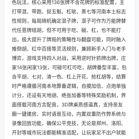
色玩法，核心采用136张牌不含花牌的标准配置，主
打带混、带跑、捉五魁、杠呲、黑七等河南本土标志
性规则，每局随机确定混子牌，混子可作为万能牌替
代任意牌组胡，但不可用于吃、碰、杠，也不能打
出，极大提升了牌局的策略性与翻盘可能，同时融入
推倒胡、红中百搭等灵活规则，兼顾新手入门与老手
博弈，游戏支持四人对战，采用逆时针抓牌出牌，庄
家14张闲家13张，可碰可杠可吃，胡牌番型丰富，包
含平胡、七对、清一色、杠上开花、抢杠胡等，结算
时严格遵循河南本地算番逻辑，自摸加倍、点炮单独
计分，还设有天地胡、绝张加番等特殊奖励机制，界
面搭载河南方言配音，3D牌桌质感逼真，支持亲友
圈一键建房、实时语音互动，内置双重防作弊系统与
录像回放功能，确保公平竞技，无论是郑州、洛阳、
开封等城市玩法都能精准适配，让玩家足不出户就能