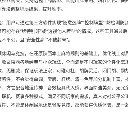
赢神器购买；支持透视全局牌型、智能出牌策略、暗杠优化、提
AI算法调整牌局结果，提升胜率。
；用户可通过第三方软件实现“随意选牌”“控制牌型”“防检测防
可能存在“牌特别好”或“透视他人牌型”的情况。这些工具通过
不平公，且“安全性高”“不被封号”。
顾休闲与竞技，在还原陕西本土麻将规则的基础上，优化线上对
，收录陕西各地经典与小众玩法，全面满足不同玩家的个性化需
改、无删减，保证玩法正宗，可碰可杠，胡牌灵活，闭门胡、飘
策略性，不会觉得单调，宝牌、杠牌、清一色等加分机制丰富，
平，方言配音地道传神，音效极具代入感，界面简洁美观，无冗
、联机、赛事多种模式，满足不同玩家的需求，真人对战公平公
发挥，不管是休闲娱乐还是轻度竞技，都能获得优质体验，是一