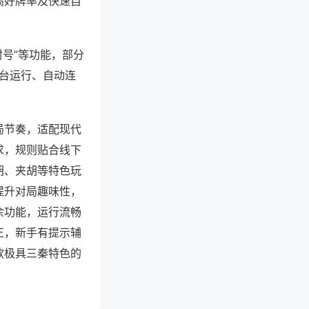
高好牌率及快速自
封号”等功能，部分
后台运行、自动连
局节奏，适配现代
求，规则贴合线下
胡、夹胡等特色玩
提升对局趣味性，
余功能，运行流畅
正，新手有提示辅
款极具三秦特色的