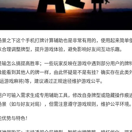
场景之下这个手机打牌计算辅助也是非常有用的，使用起来简单
以合理调整牌型，提升游戏体验，避免影响好友间互动乐趣。
是输怎么搞提高胜率；一些玩家反映在游戏中遇到部分用户的牌
像能看到其他人的牌一样，由此怀疑是不是有挂？确实存在此类外
佳运游戏麻将)等，建议通过正规途径维护游戏公平。
用户可输入需求生成专用辅助工具，修改自身牌型或隐藏操作痕迹
场景（如与好友对局），但需注意遵守游戏规则，维护公平环境
能优势与特色！