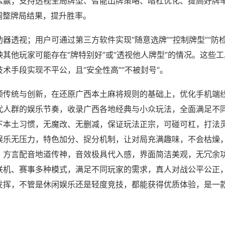
么赢；支持透视全局牌型、智能出牌策略、暗杠优化、提高好牌
调整牌局结果，提升胜率。
器透视；用户可通过第三方软件实现“随意选牌”“控制牌型”“防
其他玩家可能存在“牌特别好”或“透视他人牌型”的情况。这些
术手段实现不平公，且“安全性高”“不被封号”。
顾传统与创新，在还原广西本土麻将规则的基础上，优化手机端
代人群的娱乐节奏，收录广西各地经典与小众玩法，全面满足不
下本土习惯，无魔改、无删减，保证玩法正宗，可碰可杠，打法
娱乐无压力，特色加分、捉分机制，让对局充满趣味，不会枯燥
，方言配音地道传神，音效极具代入感，界面简洁美观，无冗余
联机、赛事多种模式，满足不同玩家的需求，真人对战公平公正
发挥，不管是休闲娱乐还是轻度竞技，都能获得优质体验，是一