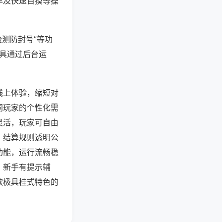
率及快速自摸等操
检测防封号”等功
工具通过后台运
线上体验，缩短对
同玩家的个性化需
灵活，玩家可自由
，结算规则透明公
功能，运行流畅稳
，新手有提示辅
款极具桂式特色的