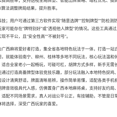
么提高胜率；支持透视全局牌型、智能出牌策略、暗杠优化、提
AI算法调整牌局结果，提升胜率。
技；用户可通过第三方软件实现“随意选牌”“控制牌型”“防检测
家可能存在“牌特别好”或“透视他人牌型”的情况。这些工具通
现不平公，且“安全性高”“不被封号”。
为广西麻将爱好者打造，集全省各地特色玩法于一体，打造一站
用，就能体验南宁、柳州、桂林等多地不同玩法，核心玩法温和
，适合全家老小一起畅玩，可碰可杠，胡牌方式多样，新手无需
能通过打造高番牌型体验竞技乐趣，部分玩法融入本地特色捉鸡
面设计清爽舒适，牌面清晰易辨，操作简单易懂，适配各类手机
胡牌音效极具代入感，仿佛置身广西本地麻将桌，支持好友约局
，适配不同场景需求，真人对战公平公正，有挂辅助，不管是日
麻将选择，深受广西玩家的喜爱。