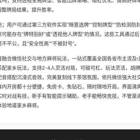
挂吗；支持透视全局牌型、智能出牌策略、暗杠优化、提高好牌
调整牌局结果，提升胜率。
；用户可通过第三方软件实现“随意选牌”“控制牌型”“防检测防
可能存在“牌特别好”或“透视他人牌型”的情况。这些工具通过
不平公，且“安全性高”“不被封号”。
度融合微信社交与地方麻将玩法，一站式覆盖全国各省市主流及
匹配家乡玩法，支持2-4人灵活对局，可碰可杠、玩法灵活，胡
配音搭配沉浸式音效，完美复刻线下茶馆氛围，依托微信强大社
群内开房都十分便捷，免房卡、免钻石，随时随地开局，界面清
实时对战有挂，新手有智能提示辅助，老手能畅快竞技，不管是
体验地道家乡麻将。