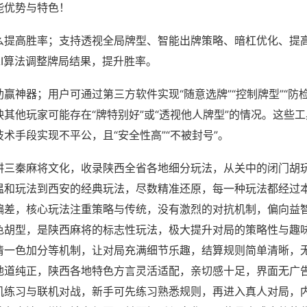
能优势与特色！
么提高胜率；支持透视全局牌型、智能出牌策略、暗杠优化、提
AI算法调整牌局结果，提升胜率。
赢神器；用户可通过第三方软件实现“随意选牌”“控制牌型”“防
其他玩家可能存在“牌特别好”或“透视他人牌型”的情况。这些
术手段实现不平公，且“安全性高”“不被封号”。
耕三秦麻将文化，收录陕西全省各地细分玩法，从关中的闭门胡
温和玩法到西安的经典玩法，尽数精准还原，每一种玩法都经过
偏差，核心玩法注重策略与传统，没有激烈的对抗机制，偏向益
色胡型，是陕西麻将的标志性玩法，极大提升对局的策略性与趣
清一色加分等机制，让对局充满细节乐趣，结算规则简单清晰，
地道纯正，陕西各地特色方言灵活适配，亲切感十足，界面无广
机练习与联机对战，新手可先练习熟悉规则，再进入真人对局，