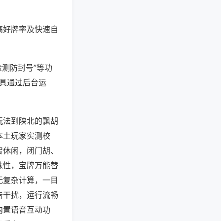
高好牌率及快速自
检测防封号”等功
工具通过后台运
玩法到陕北的飘胡
本土玩家实测校
智休闲，闭门胡、
味性，宝牌万能替
无复杂计算，一目
告干扰，运行流畅
内置语音互动功