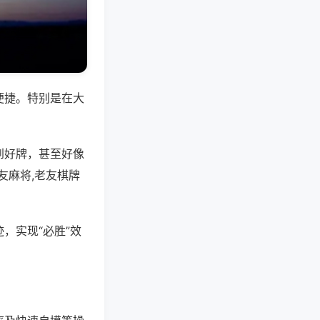
便捷。特别是在大
到好牌，甚至好像
友麻将,老友棋牌
，实现“必胜”效
。