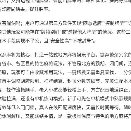
技巧；支持透视全局牌型、智能出牌策略、暗杠优化、提高好牌
调整牌局结果，提升胜率。
有漏洞吗；用户可通过第三方软件实现“随意选牌”“控制牌型”“
其他玩家可能存在“牌特别好”或“透视他人牌型”的情况。这些
术手段实现不平公，且“安全性高”“不被封号”。
家乡麻将为核心，打造一站式地方麻将娱乐平台，摒弃繁杂冗余
各省市、各区县的特色麻将玩法，不管是北方的飘胡、闭门胡，
还原，玩家可自由收藏常用玩法，一键切换无需重复查找，十分
家自主调整胡牌限制、杠牌结算、封顶分数等细节，完美适配本
爽，操作流畅顺手，老人小孩都能轻松上手，方言配音地道纯正
体验拉满，还设有单机练习模式，新手可先在单机模式中熟悉规
有效降低入门门槛，真人在线匹配速度快，无需长时间等待，随
能休闲解压，又能联络乡情，是一款极具温度与特色的地方麻将