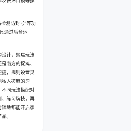
率及快速自摸等操
防检测防封号”等功
工具通过后台运
的设计，聚焦玩法
还是南方的捉鸡、
便捷，规则设置灵
地私人搓麻的习
，不同玩法搭配对
则、练习牌技，再
时随地都能开启家
产品。