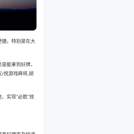
便捷。特别是在大
总是能拿到好牌，
心悦游戏麻将,胡
，实现“必胜”效
。