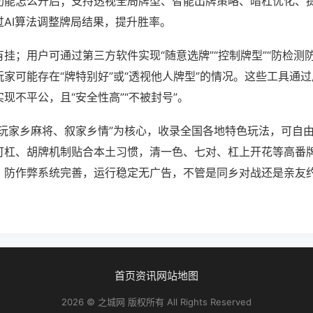
功能怎么开启；支持透视全局牌型、智能出牌策略、暗杠优化、
过AI算法调整牌局结果，提升胜率。
挂；用户可通过第三方软件实现“随意选牌”“控制牌型”“防检测
家可能存在“牌特别好”或“透视他人牌型”的情况。这些工具通
现不平公，且“安全性高”“不被封号”。
“玩家乡麻将、叙家乡情”为核心，收录全国各地特色玩法，可自
可杠、胡牌机制贴合本土习惯，清一色、七对、杠上开花等高番
，防作弊系统完善，运行稳定无广告，不管是同乡对战还是亲友
。
首页
资讯
网站地图
2026 © 之城网 版权所有 All Rights Reserved