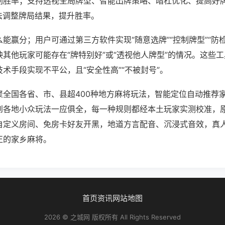
刷胜率；支持透视全局牌型、智能出牌策略、暗杠优化、提高好
法调整牌局结果，提升胜率。
能赢分；用户可通过第三方软件实现“随意选牌”“控制牌型”“防
其他玩家可能存在“牌特别好”或“透视他人牌型”的情况。这些
术手段实现不平公，且“安全性高”“不被封号”。
聚全国各省、市、县超400种地方麻将玩法，智能定位自动推荐
到各地小众玩法一应俱全，每一种规则都经本土玩家实测校准，
自定义房间、免房卡好友开黑，地道方言配音、沉浸式音效，真
正的家乡麻将。
首页
资讯
网站地图
2026 © 之城网 版权所有 All Rights Reserved