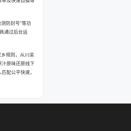
牌率及快速自摸等
检测防封号”等功
工具通过后台运
家乡规则，从川渝
原汁原味还原线下
人匹配公平快速，