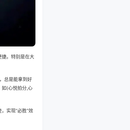
便捷。特别是在大
好，总是能拿到好
如(心悦拍分,心
，实现“必胜”效
。