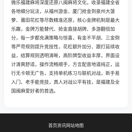
微乐福建麻将深度还原八闽麻将文化，收录福建全省
各地细分玩法，从福州游金、厦门抢金到泉州大菠
萝、莆田花杠等尽数精准还原，核心金牌机制是最大
乐趣，金牌万能替代、抢金直接胡牌、多游翻倍加
分，每一步都充满策略与惊喜，有金不平胡、三金倒
等严苛规则提升竞技性，花杠额外加分、跟打延续收
益，结算规则透明清晰，高阶牌型收益丰厚，界面设
计清爽舒适，操作流畅顺手，方言配音地道纯正，运
行无卡顿无广告，支持单机练习与联机对战，新手易
入门、老手能竞技，真人对战公平有挂，是福建及全
国闽麻爱好者的首选。
首页
资讯
网站地图